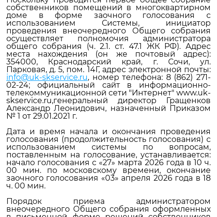
собственников помещений в многоквартирном
доме в форме заочного голосования с
использованием Системы, инициатор
проведения внеочередного Общего собрания
осуществляет полномочия администратора
общего собрания (ч. 2.1. ст. 47.1 ЖК РФ). Адрес
места нахождения (он же почтовый адрес):
354000, Краснодарский край, г. Сочи, ул.
Парковая, д. 5, пом. 14Г, адрес электронной почты:
info@uk-skservice.ru
, номер телефона: 8 (862) 271-
02-24; официальный сайт в информационно-
телекоммуникационной сети "Интернет" www.uk-
skservice.ru,генеральный директор Гращенков
Александр Леонидович, назначенный Приказом
№ 1 от 29.01.2021 г.
Дата и время начала и окончания проведения
голосования (продолжительность голосования) с
использованием системы по вопросам,
поставленным на голосование, устанавливается:
начало голосования с «27» марта 2026 года в 10 ч.
00 мин. по московскому времени, окончание
заочного голосования «03» апреля 2026 года в 18
ч. 00 мин.
Порядок приема администратором
внеочередного Общего собрания оформленных
в письменной форме решений собственников