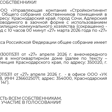
СОБСТВЕННИКИ!
ОО «Управляющая компания «Стройконтинент
го Общего собрания собственников помещений в
есу: Краснодарский край, город Сочи, Адлерский
роводимого в заочной форме с использованием
илищно-коммунального хозяйства (сокращенно -
д с 10 часов 00 минут «27» марта 2026 года по «27»
екса Российской Федерации общее собрание имеет
00115311 от «27» апреля 2026 г. внеочередного
 в многоквартирном доме (далее по тексту –
кция Краснодарского края, по адресу: 350020, г.
5311 от «27» апреля 2026 г. - в офисе ООО «УК
, ИНН 2366025071; адрес: 354000, Краснодарский
14Г).
ТЬ ВСЕМ СОБСТВЕННИКАМ,
УЧАСТИЕ В ГОЛОСОВАНИИ!