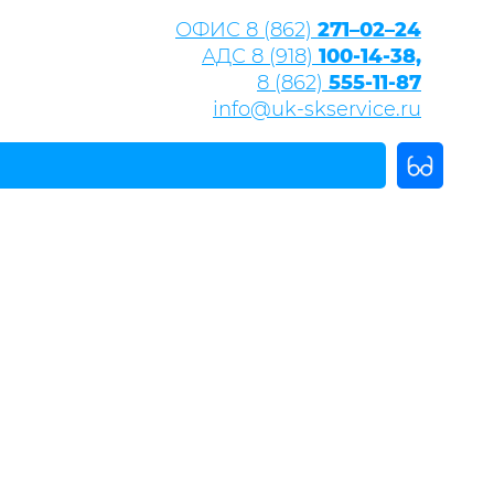
ОФИС 8 (862)
271–02–24
АДС 8 (918)
100-14-38,
8 (862)
555-11-87
info@uk-skservice.ru