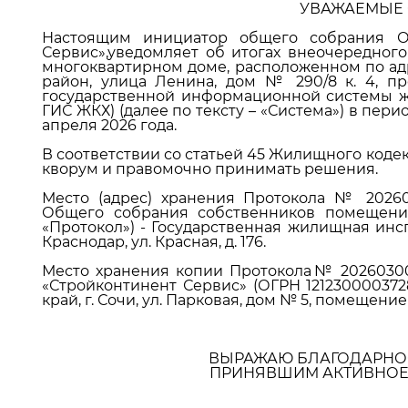
УВАЖАЕМЫЕ 
Настоящим инициатор общего собрания О
Сервис»,уведомляет об итогах внеочередно
многоквартирном доме, расположенном по адр
район, улица Ленина, дом № 290/8 к. 4, п
государственной информационной системы ж
ГИС ЖКХ) (далее по тексту – «Система») в перио
апреля 2026 года.
В соответствии со статьей 45 Жилищного код
кворум и правомочно принимать решения.
Место (адрес) хранения Протокола № 202603
Общего собрания собственников помещений
«Протокол») - Государственная жилищная инспе
Краснодар, ул. Красная, д. 176.
Место хранения копии Протокола№ 2026030011
«Стройконтинент Сервис» (ОГРН 1212300003728
край, г. Сочи, ул. Парковая, дом № 5, помещение 
ВЫРАЖАЮ БЛАГОДАРНОС
ПРИНЯВШИМ АКТИВНОЕ 